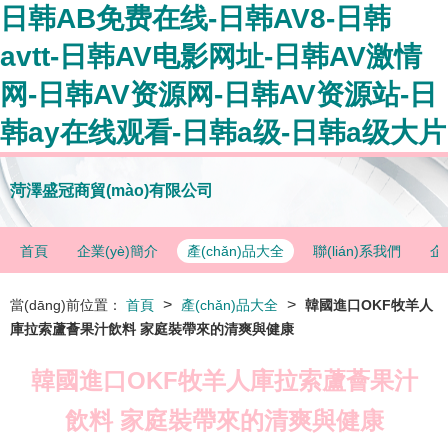
日韩AB免费在线-日韩AV8-日韩
avtt-日韩AV电影网址-日韩AV激情
网-日韩AV资源网-日韩AV资源站-日
韩ay在线观看-日韩a级-日韩a级大片
菏澤盛冠商貿(mào)有限公司
首頁
企業(yè)簡介
產(chǎn)品大全
聯(lián)系我們
企
>
>
當(dāng)前位置：
首頁
產(chǎn)品大全
韓國進口OKF牧羊人
庫拉索蘆薈果汁飲料 家庭裝帶來的清爽與健康
韓國進口OKF牧羊人庫拉索蘆薈果汁
飲料 家庭裝帶來的清爽與健康