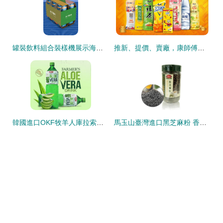
罐裝飲料組合裝樣機展示海報模板下載 千庫網(wǎng)
推新、提價、賣廠，康師傅飲料組合裝半年大賣310億，凈賺13億
韓國進口OKF牧羊人庫拉索蘆薈果汁飲料 家庭裝帶來的清爽與健康
馬玉山臺灣進口黑芝麻粉 香醇素食沖泡飲品的營養(yǎng)之選