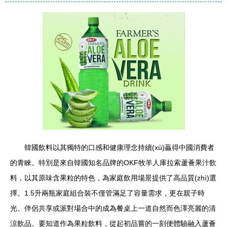
韓國飲料以其獨特的口感和健康理念持續(xù)贏得中國消費者
的青睞。特別是來自韓國知名品牌的OKF牧羊人庫拉索蘆薈果汁飲
料，以其原味含果粒的特色，為家庭飲用場景提供了高品質(zhì)選
擇。1.5升兩瓶家庭組合裝不僅管滿足了容量需求，更在親子時
光、伴侶共享或派對場合中的成為餐桌上一道自然而色澤亮麗的清
涼飲品。要知道作為果粒飲料，從起初品嘗的一刻便體驗融入蘆薈