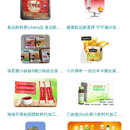
食品飲料產(chǎn)品 食品飲料產(chǎn)品招商 食品飲料產(chǎn)品代理
健康飲品新選擇 可可滿分洛神玫瑰飲、石榴紅茶與茉莉抹茶的養(yǎng)顏魅力
張君雅小妹妹5種口味組合裝 小零食版
小兵傳奇 一份日本卡樂比家庭組合裝的開箱美食品鑒
海南芒果粉固體飲料代加工固體飲料加工廠
三效復(fù)合果汁飲料代加工 打造健康飲品新風(fēng)尚