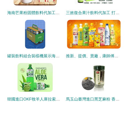
海南芒果粉固體飲料代加工固體飲料加工廠
三效復合果汁飲料代加工 打造健康飲品新風尚
罐裝飲料組合裝樣機展示海報模板下載 千庫網
推新、提價、賣廠，康師傅飲料組合裝半年大賣310億，凈賺13億
韓國進口OKF牧羊人庫拉索蘆薈果汁飲料 家庭裝帶來的清爽與健康
馬玉山臺灣進口黑芝麻粉 香醇素食沖泡飲品的營養之選