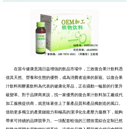
在當今健康意識日益增強的飲品市場中，三效復合果汁飲料憑
借其天然、營養和生態的優勢，成為消費者追捧的新寵。以復合果
汁飲料和酵素飲料為代表的健康化單品，正在撬動一輪新的行業升
級變革。對于品牌商來說，找一家優秀的復合果汁飲料加工廠或代
加工服務提供商，就意味著坐上了量產品質和產品獨創造的風口。
借助更多獨立的產業鏈能力和極高的潔凈化生產壓力服務下，能夠
帶來可持續的品牌競爭力。一項配套較強的三體按需綜合定制已然