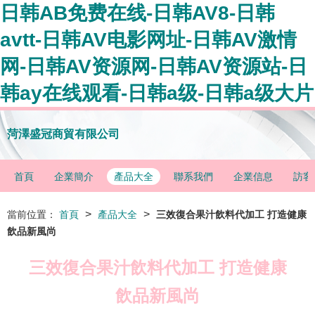
日韩AB免费在线-日韩AV8-日韩
avtt-日韩AV电影网址-日韩AV激情
网-日韩AV资源网-日韩AV资源站-日
韩ay在线观看-日韩a级-日韩a级大片
菏澤盛冠商貿有限公司
首頁
企業簡介
產品大全
聯系我們
企業信息
訪客
>
>
當前位置：
首頁
產品大全
三效復合果汁飲料代加工 打造健康
飲品新風尚
三效復合果汁飲料代加工 打造健康
飲品新風尚